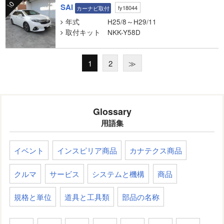
\0
SAI
fy18044
カーナビ取付
年式
H25/8～H29/11
取付キット
NKK-Y58D
1
2
≫
Glossary
用語集
イベント
インスピリア商品
カナテクス商品
クルマ
サービス
システムと機構
商品
規格と単位
道具と工具類
部品の名称