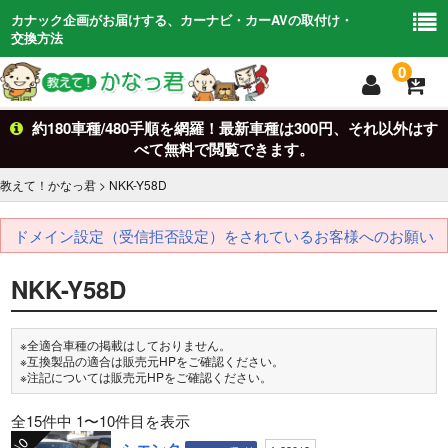
カナック企画がお届けする、カーナビ・カーAVの取付け・
交換方法
0
約180車種/480手順を網羅！最新車種は300円、それ以外はす
トップ
TOP
べて無料で閲覧できます。
車からさがす
Car Search
教えて！かなっ君
>
NKK-Y58D
キットからさがす
kit
ドメイン設定（受信拒否設定）をされているお客様へのお願い
適合検索
search
NKK-Y58D
基礎知識
Basic
※全適合車種の掲載はしておりません。
お問い合わせ
Contact
※互換製品の適合は販売元HPをご確認ください。
※注記については販売元HPをご確認ください。
全15件中 1〜10件目を表示
\0