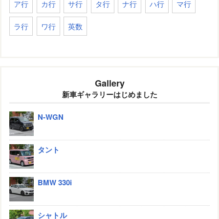
ア行
カ行
サ行
タ行
ナ行
ハ行
マ行
ラ行
ワ行
英数
Gallery
新車ギャラリーはじめました
N-WGN
タント
BMW 330i
シャトル