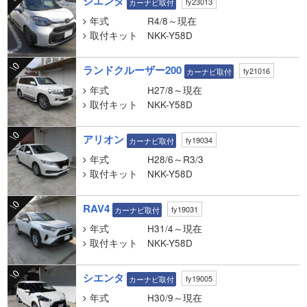
シエンタ
fy23013
カーナビ取付
年式
R4/8～現在
取付キット
NKK-Y58D
\0
ランドクルーザー200
fy21016
カーナビ取付
年式
H27/8～現在
取付キット
NKK-Y58D
\0
アリオン
fy19034
カーナビ取付
年式
H28/6～R3/3
取付キット
NKK-Y58D
\0
RAV4
fy19031
カーナビ取付
年式
H31/4～現在
取付キット
NKK-Y58D
\0
シエンタ
fy19005
カーナビ取付
年式
H30/9～現在