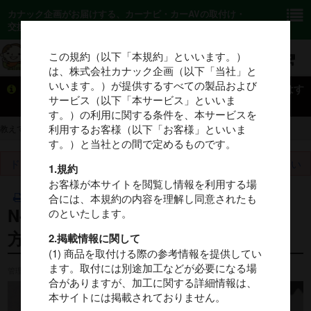
カナック企画がお届けする、カーナビ・カーAVの取付け・
交換方法
0
この規約（以下「本規約」といいます。）
は、株式会社カナック企画（以下「当社」と
いいます。）が提供するすべての製品および
約180車種/480手順を網羅！最新車種は300円、それ以外はす
トップ
TOP
サービス（以下「本サービス」といいま
べて無料で閲覧できます。
す。）の利用に関する条件を、本サービスを
車からさがす
Car Search
利用するお客様（以下「お客様」といいま
教えて！かなっ君
>
ホンダ
>
N-BOX
>
N-BOX
す。）と当社との間で定めるものです。
キットからさがす
kit
ドメイン設定（受信拒否設定）をされているお客様へのお願い
1.規約
お客様が本サイトを閲覧し情報を利用する場
適合検索
search
印刷
合には、本規約の内容を理解し同意されたも
N-BOX ガイドラインアダプター取付
のといたします。
基礎知識
Basic
方法
2.掲載情報に関して
お問い合わせ
Contact
(1) 商品を取付ける際の参考情報を提供してい
ます。取付には別途加工などが必要になる場
管理No：fy21027 登録日：2021年3月19日(
2021年7月14日最終更新
)
合がありますが、加工に関する詳細情報は、
本サイトには掲載されておりません。