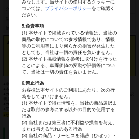
みなします。当サイトの使用するクッキーに
ついては、
プライバシーポリシー
をご確認く
タイプ
ナビ装着用スペシャルパッケージ
ださい。
型式
JF3、JF4
5.免責事項
使用ナビゲーション
パイオニア製
(1) 本サイトで掲載されている情報は、当社の
商品の取付についての参考情報であり、情報
[TPH064OC]オプションコードが必要です。
等のご利用等により何らかの損害が発生した
※市販のバックカメラを接続する場合は、使用しませ
としても、当社は一切の責任を負いません。
ん。
(2) 本サイト掲載情報を参考に取付けを行った
※市販のバックカメラを接続する場合は、RCA端子出力
ことによる、車両価値の変動や評価等につい
の製品に限ります。
て、当社は一切の責任を負いません。
6.禁止行為
※車両は最低2輪にしっかりと輪止めをしてください。
※本撮影は一部テープやタオルなどで車輌を保護しております。
お客様は本サイトのご利用にあたり、次の行
※カーAVにブラケットを取付ける際、使用するネジについてはカーAVの取付説
為をしてはいけません。
明書をご参照ください。
(1) 本サイトで得た情報を、当社の商品選択ま
※カーAVはカーナビ・カーオーディオの総称です。
たは取付の参考にする以外の目的で使用する
※互換製品の適合は販売元HPをご確認ください。
※サイト内のコンテンツの転載を禁止します。
行為
(2) 当社または第三者に不利益や損害を与え、
または与える恐れのある行為
使用キット・使用工具
カーナビの取り付け方法の基本。
(3) 当社の商品・サービスを誹謗（ひぼう）・