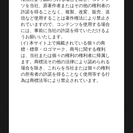
ツを当社、原著作者またはその他の権利者の
許諾を得ることなく、複製、改変、販売、送
信など使用することは著作権法により禁止さ
れていますので、コンテンツを使用する場合
には、事前に当社の許諾を得ていただけるよ
TPH064OC(メーカーサイト)
うお願いいたします。
コード
(イ) 本サイト上で掲載されている個々の商
※以下のショッピングモール（インスピリア運営）にて購入できます。
標・標章・ロゴマーク、商号に関する権利
は、当社または個々の権利の権利者に帰属し
楽天市場
ます。商標法その他の法律により認められる
場合を除き、これらを当社または個々の権利
Amazon
の所有者の許諾を得ることなく使用等する行
為は商標法等により禁止されています。
Yahoo!ショッピング