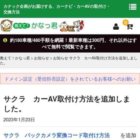
カナック企画がお届けする、カーナビ・カーAVの取付け・
交換方法
0
約180車種/480手順を網羅！最新車種は300円、それ以外はす
トップ
TOP
べて無料で閲覧できます。
車からさがす
Car Search
教えて！かなっ君
>
お知らせ
>
お知らせ
サクラ カーAV取付け方法を追加しまし
た。
キットからさがす
kit
ドメイン設定（受信拒否設定）をされているお客様へのお願い
適合検索
search
サクラ カーAV取付け方法を追加しま
基礎知識
Basic
した。
お問い合わせ
Contact
2023年1月23日
サクラ バックカメラ変換コード取付け方法
を追加