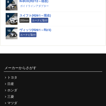
N-BOX(R2/12～現在)
ガイドラインアダプター
スイフト(H29/1～現在)
200mm
カーナビ取付
ヴィッツ(H29/1～R2/3)
カーナビ取付
メーカーからさがす
トヨタ
日産
ホンダ
三菱
マツダ