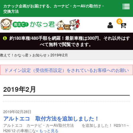
カナック企画がお届けする、カーナビ・カーAVの取付け・
交換方法
0
約180車種/480手順を網羅！最新車種は300円、それ以外はす
トップ
TOP
べて無料で閲覧できます。
車からさがす
Car Search
教えて！かなっ君
>
お知らせ
>
2019年
2月
キットからさがす
kit
ドメイン設定（受信拒否設定）をされているお客様へのお願い
適合検索
search
2019年2月
基礎知識
Basic
お問い合わせ
Contact
2019年02月28日
アルトエコ 取付方法を追加しました！
アルトエコ カーナビ・カーAV取付方法 を追加しました！ H23/11～
H26/12 の車種にな
» もっと見る