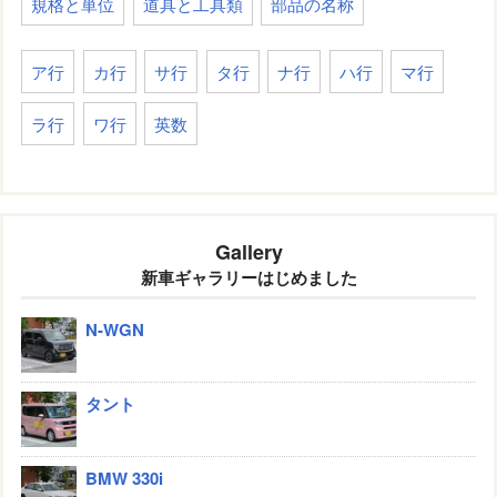
規格と単位
道具と工具類
部品の名称
ア行
カ行
サ行
タ行
ナ行
ハ行
マ行
ラ行
ワ行
英数
Gallery
新車ギャラリーはじめました
N-WGN
タント
BMW 330i