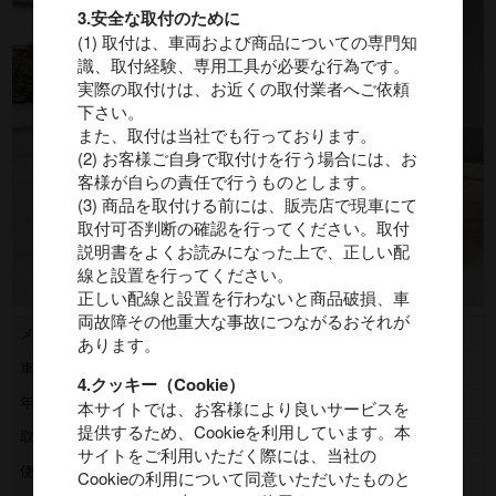
3.安全な取付のために
(1) 取付は、車両および商品についての専門知
識、取付経験、専用工具が必要な行為です。
実際の取付けは、お近くの取付業者へご依頼
下さい。
また、取付は当社でも行っております。
(2) お客様ご自身で取付けを行う場合には、お
客様が自らの責任で行うものとします。
(3) 商品を取付ける前には、販売店で現車にて
取付可否判断の確認を行ってください。取付
説明書をよくお読みになった上で、正しい配
線と設置を行ってください。
正しい配線と設置を行わないと商品破損、車
両故障その他重大な事故につながるおそれが
メーカー
ダイハツ
あります。
車種
タント
4.クッキー（Cookie）
年式
R1/7～現在
本サイトでは、お客様により良いサービスを
提供するため、Cookieを利用しています。本
取付けタイプ
バックカメラ変換アダプター取付
サイトをご利用いただく際には、当社の
使用キット
TPD071BA
Cookieの利用について同意いただいたものと