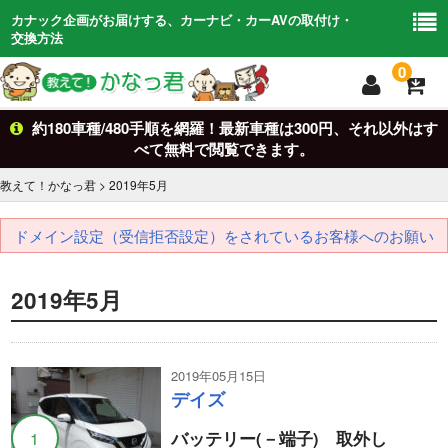
カナック企画がお届けする、カーナビ・カーAVの取付け・
交換方法
0
約180車種/480手順を網羅！最新車種は300円、それ以外はす
トップ
TOP
べて無料で閲覧できます。
車からさがす
Car Search
教えて！かなっ君
>
2019年
5月
キットからさがす
kit
ドメイン設定（受信拒否設定）をされているお客様へのお願い
適合検索
search
2019年5月
基礎知識
Basic
お問い合わせ
Contact
2019年05月15日
デイズ
バッテリー(－端子) 取外し
1