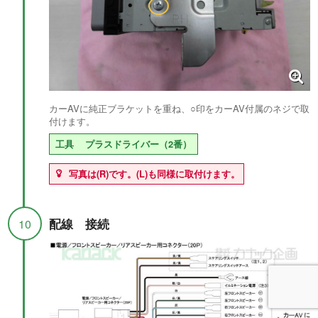
カーAVに純正ブラケットを重ね、○印をカーAV付属のネジで取
付けます。
工具
プラスドライバー（2番）
写真は(R)です。(L)も同様に取付けます。
配線 接続
10