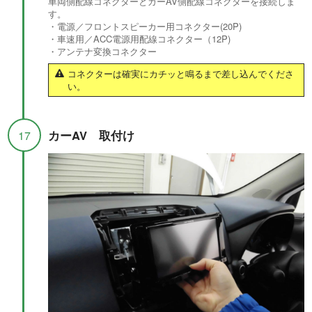
車両側配線コネクターとカーAV側配線コネクターを接続しま
す。
・電源／フロントスピーカー用コネクター(20P)
・車速用／ACC電源用配線コネクター（12P)
・アンテナ変換コネクター
コネクターは確実にカチッと鳴るまで差し込んでくださ
い。
カーAV 取付け
17