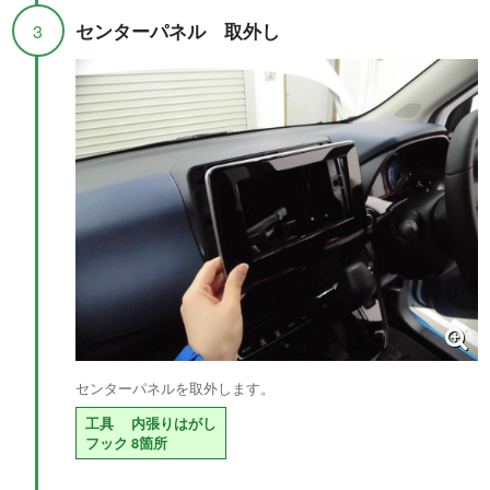
センターパネル 取外し
3
センターパネルを取外します。
工具
内張りはがし
フック
8箇所