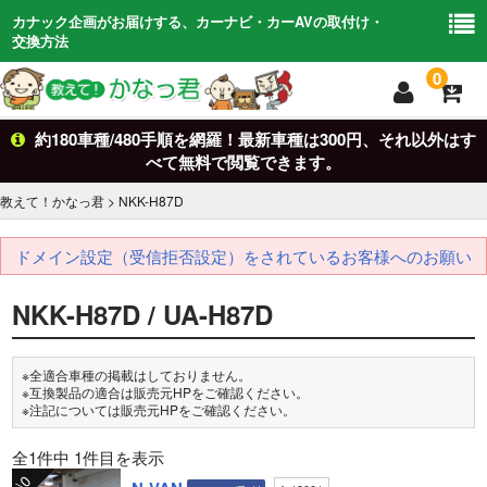
カナック企画がお届けする、カーナビ・カーAVの取付け・
交換方法
0
約180車種/480手順を網羅！最新車種は300円、それ以外はす
トップ
TOP
べて無料で閲覧できます。
車からさがす
Car Search
教えて！かなっ君
>
NKK-H87D
キットからさがす
kit
ドメイン設定（受信拒否設定）をされているお客様へのお願い
適合検索
search
NKK-H87D
/ UA-H87D
基礎知識
Basic
※全適合車種の掲載はしておりません。
お問い合わせ
Contact
※互換製品の適合は販売元HPをご確認ください。
※注記については販売元HPをご確認ください。
全1件中 1件目を表示
\0