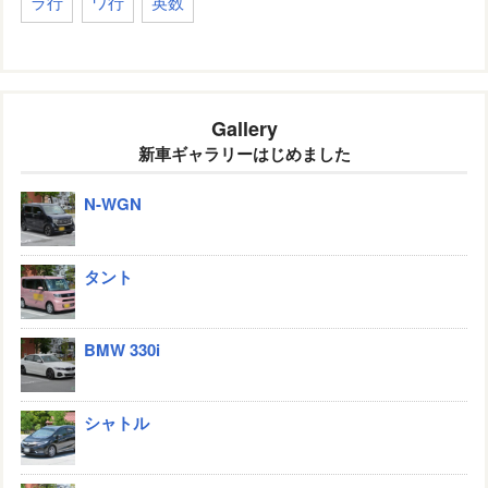
ラ行
ワ行
英数
Gallery
新車ギャラリーはじめました
N-WGN
タント
BMW 330i
シャトル