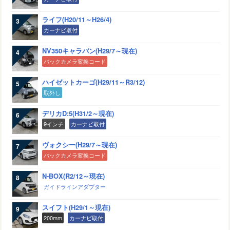
ライフ(H20/11～H26/4)
カーナビ取付
NV350キャラバン(H29/7～現在)
バックカメラ変換コード
ハイゼットカーゴ(H29/11～R3/12)
取外し
デリカD:5(H31/2～現在)
9インチ
カーナビ取付
ヴォクシー(H29/7～現在)
バックカメラ変換コード
N-BOX(R2/12～現在)
ガイドラインアダプター
スイフト(H29/1～現在)
200mm
カーナビ取付