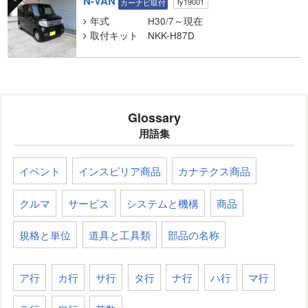
N-VAN
fy19001
カーナビ取付
年式
H30/7～現在
取付キット
NKK-H87D
Glossary
用語集
イベント
インスピリア商品
カナテクス商品
クルマ
サービス
システムと機構
商品
規格と単位
道具と工具類
部品の名称
ア行
カ行
サ行
タ行
ナ行
ハ行
マ行