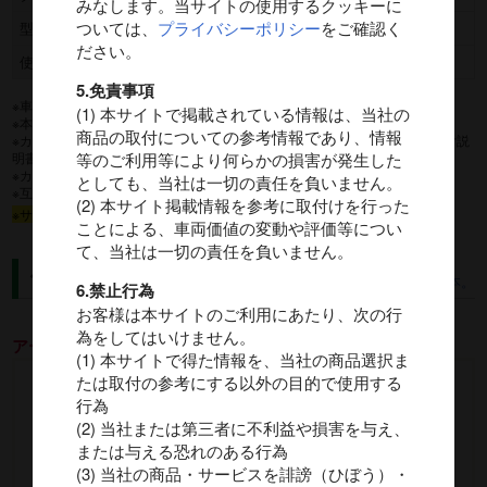
みなします。当サイトの使用するクッキーに
ついては、
プライバシーポリシー
をご確認く
型式
AACHY
ださい。
使用ナビゲーション
パイオニア製
5.免責事項
※車両は最低2輪にしっかりと輪止めをしてください。
(1) 本サイトで掲載されている情報は、当社の
※本撮影は一部テープやタオルなどで車輌を保護しております。
商品の取付についての参考情報であり、情報
※カーAVにブラケットを取付ける際、使用するネジについてはカーAVの取付説
等のご利用等により何らかの損害が発生した
明書をご参照ください。
※カーAVはカーナビ・カーオーディオの総称です。
としても、当社は一切の責任を負いません。
※互換製品の適合は販売元HPをご確認ください。
(2) 本サイト掲載情報を参考に取付けを行った
※サイト内のコンテンツの転載を禁止します。
ことによる、車両価値の変動や評価等につい
て、当社は一切の責任を負いません。
使用キット・使用工具
カーナビの取り付け方法の基本。
6.禁止行為
お客様は本サイトのご利用にあたり、次の行
為をしてはいけません。
アース線共締めの為に共締めボルトを使用しています。
(1) 本サイトで得た情報を、当社の商品選択ま
たは取付の参考にする以外の目的で使用する
行為
(2) 当社または第三者に不利益や損害を与え、
または与える恐れのある行為
(3) 当社の商品・サービスを誹謗（ひぼう）・